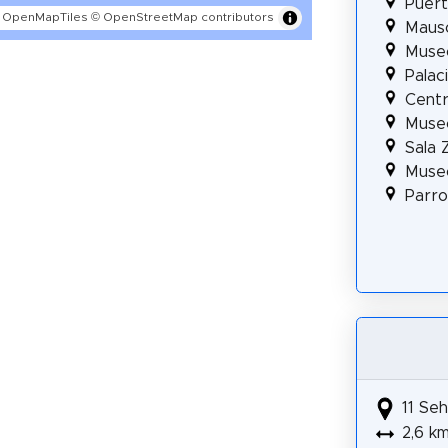
Puert
 OpenMapTiles
© OpenStreetMap contributors
Mauso
Museo
Palac
Centr
Museo
Sala 
Muse
Parro
11 Seh
2,6 k