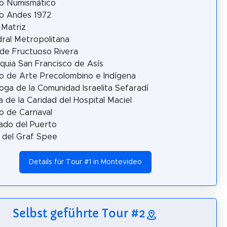
o Numismático
o Andes 1972
 Matriz
ral Metropolitana
de Fructuoso Rivera
quia San Francisco de Asís
 de Arte Precolombino e Indígena
oga de la Comunidad Israelita Sefaradí
la de la Caridad del Hospital Maciel
 de Carnaval
ado del Puerto
 del Graf Spee
Details für Tour #1 in Montevideo
Selbst geführte Tour #2