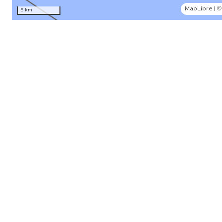
MapLibre
|
©
5 km