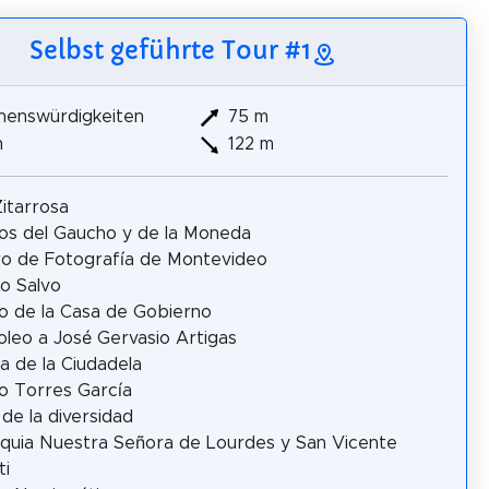
Selbst geführte Tour #1
henswürdigkeiten
75 m
m
122 m
Zitarrosa
s del Gaucho y de la Moneda
o de Fotografía de Montevideo
io Salvo
 de la Casa de Gobierno
leo a José Gervasio Artigas
a de la Ciudadela
o Torres García
 de la diversidad
quia Nuestra Señora de Lourdes y San Vicente
ti