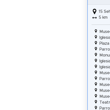
15 Se
5 km
Museo
Igles
Plaza
Parro
Monu
Igles
Igles
Museo
Parro
Muse
Museo
Museo
Teatr
Parro