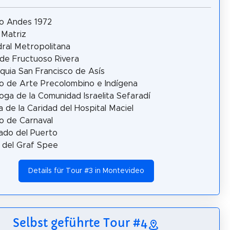
o Andes 1972
 Matriz
ral Metropolitana
de Fructuoso Rivera
quia San Francisco de Asís
 de Arte Precolombino e Indígena
oga de la Comunidad Israelita Sefaradí
la de la Caridad del Hospital Maciel
 de Carnaval
ado del Puerto
 del Graf Spee
Details für Tour #3 in Montevideo
Selbst geführte Tour #4