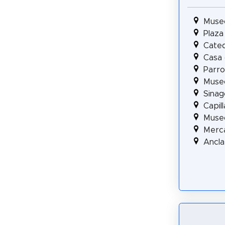
Muse
Plaza
Cated
Casa 
Parro
Museo
Sinag
Capil
Museo
Merc
Ancla