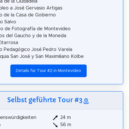
a de la Ciudadela
leo a José Gervasio Artigas
 de la Casa de Gobierno
io Salvo
o de Fotografía de Montevideo
s del Gaucho y de la Moneda
Zitarrosa
o Pedagógico José Pedro Varela
quia San José y San Maximiliano Kolbe
Details für Tour #2 in Montevideo
Selbst geführte Tour #3
enswürdigkeiten
24 m
m
56 m