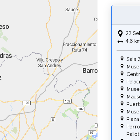
22 Se
4,6 k
Sala 
Museo
Centr
Palac
Museo
Mauso
Puert
Muse
Plaza
Parro
Pallot