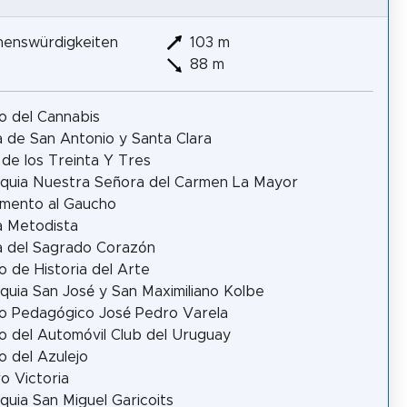
henswürdigkeiten
103 m
88 m
 del Cannabis
ia de San Antonio y Santa Clara
 de los Treinta Y Tres
quia Nuestra Señora del Carmen La Mayor
mento al Gaucho
ia Metodista
ia del Sagrado Corazón
 de Historia del Arte
quia San José y San Maximiliano Kolbe
o Pedagógico José Pedro Varela
 del Automóvil Club del Uruguay
 del Azulejo
o Victoria
quia San Miguel Garicoits