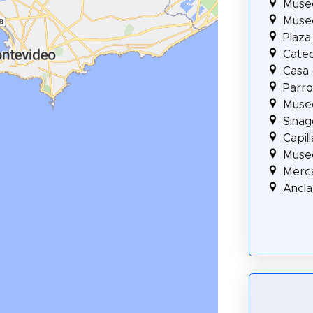
Muse
Muse
Plaza
Cated
Casa 
Parro
Museo
Sinag
Capil
Museo
Merc
Ancla