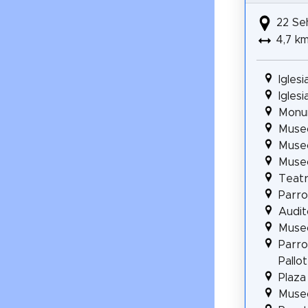
22 Se
4,7 k
Igles
Igles
Monu
Museo
Museo
Museo
Teatr
Parro
Audit
Muse
Parro
Pallot
Plaza
Muse