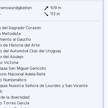
henswürdigkeiten
109 m
m
113 m
ia del Sagrado Corazón
ia Metodista
mento al Gaucho
 de Historia del Arte
 del Automóvil Club del Uruguay
 del Azulejo
o Victoria
quia San Miguel Garicoits
orio Nacional Adela Reta
o Numismático
quia Nuestra Señora de Lourdes y San Vicente
ti
 de la diversidad
o Torres García