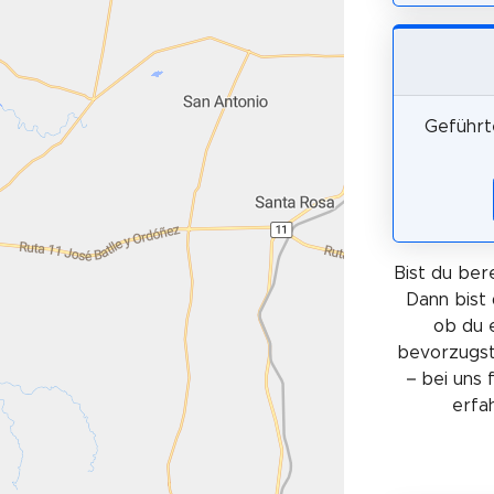
Geführt
Bist du ber
Dann bist 
ob du 
bevorzugst 
– bei uns 
erfa