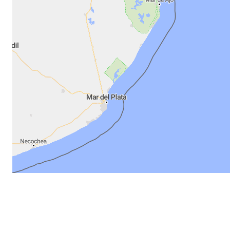
MapLibre
|
©
50 km