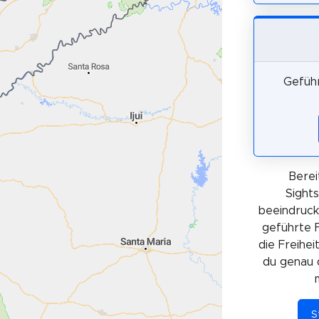
Geführ
Berei
Sights
beeindruck
geführte 
die Freihei
du genau d
S