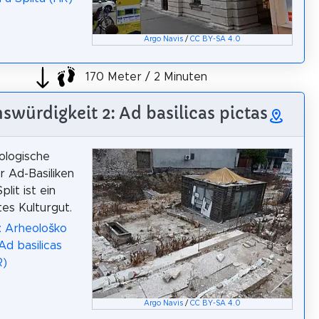
Argo Navis
/
CC BY-SA 4.0
170 Meter / 2 Minuten
swürdigkeit 2: Ad basilicas pictas
ologische
r Ad-Basiliken
plit ist ein
es Kulturgut.
: Arheološko
Ad basilicas
R)
Argo Navis
/
CC BY-SA 4.0