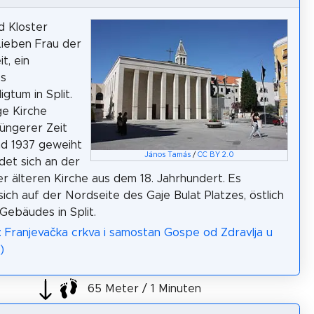
d Kloster
ieben Frau der
t, ein
s
igtum in Split.
ge Kirche
jüngerer Zeit
nd 1937 geweiht
János Tamás
/
CC BY 2.0
det sich an der
ner älteren Kirche aus dem 18. Jahrhundert. Es
sich auf der Nordseite des Gaje Bulat Platzes, östlich
ebäudes in Split.
: Franjevačka crkva i samostan Gospe od Zdravlja u
)
65 Meter / 1 Minuten