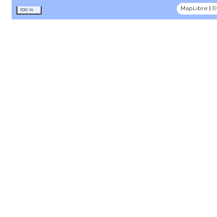
MapLibre
|
©
100 m