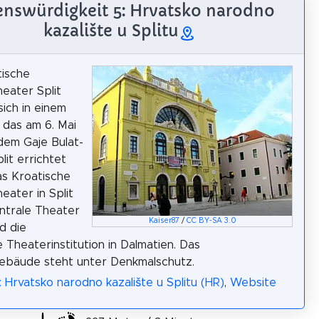
nswürdigkeit 5: Hrvatsko narodno
kazalište u Splitu
tische
heater Split
sich in einem
das am 6. Mai
dem Gaje Bulat-
plit errichtet
s Kroatische
eater in Split
entrale Theater
Kaiser87
/
CC BY-SA 3.0
nd die
e Theaterinstitution in Dalmatien. Das
ebäude steht unter Denkmalschutz.
: Hrvatsko narodno kazalište u Splitu (HR)
,
Website