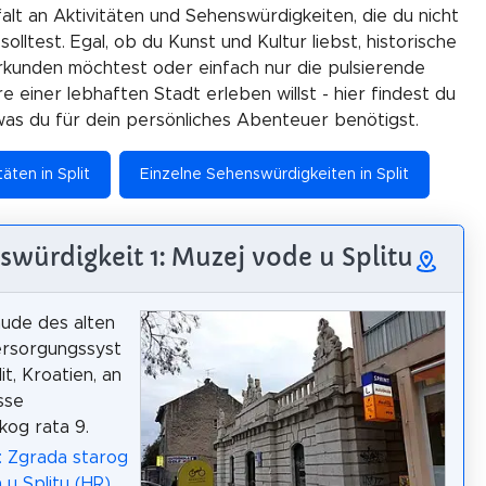
falt an Aktivitäten und Sehenswürdigkeiten, die du nicht
olltest. Egal, ob du Kunst und Kultur liebst, historische
rkunden möchtest oder einfach nur die pulsierende
 einer lebhaften Stadt erleben willst - hier findest du
 was du für dein persönliches Abenteuer benötigst.
täten in Split
Einzelne Sehenswürdigkeiten in Split
swürdigkeit 1: Muzej vode u Splitu
ude des alten
rsorgungssyst
it, Kroatien, an
sse
og rata 9.
: Zgrada starog
u Splitu (HR)