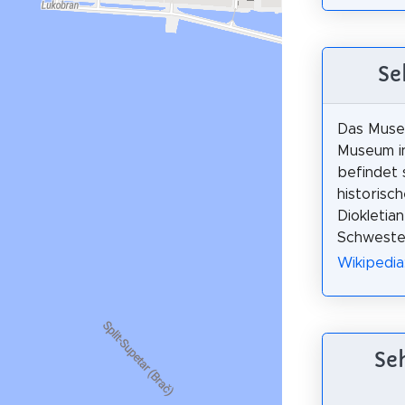
Se
Das Museu
Museum in
befindet 
historisc
Diokletia
Schwester
Wikipedia:
Se