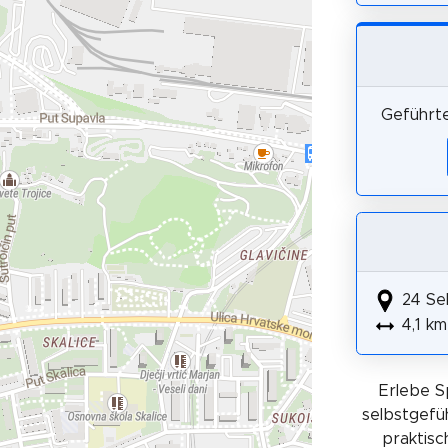
Geführte
24 Se
4,1 km
Erlebe S
selbstgefüh
praktisc