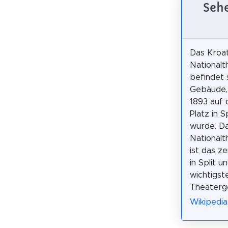
Sehe
Das Kroa
Nationalt
befindet 
Gebäude, 
1893 auf 
Platz in S
wurde. Da
Nationalth
ist das z
in Split u
wichtigst
Theaterg
Wikipedia