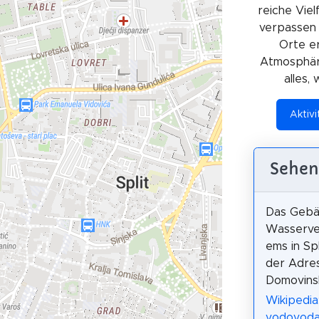
reiche Viel
verpassen s
Orte e
Atmosphäre
alles,
Aktivi
Sehen
Das Gebä
Wasserve
ems in Spl
der Adre
Domovinsk
Wikipedia
vodovoda 