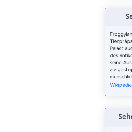
S
Froggylan
Tierpräpa
Palast au
des antik
seine Aus
ausgestop
menschlic
Wikipedia
Seh