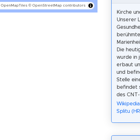
 OpenMapTiles
© OpenStreetMap contributors
Kirche un
Unserer L
Gesundhei
berühmte
Marienheil
Die heuti
wurde in 
erbaut u
und befin
Stelle ei
befindet 
des CNT-G
Wikipedia
Splitu (HR