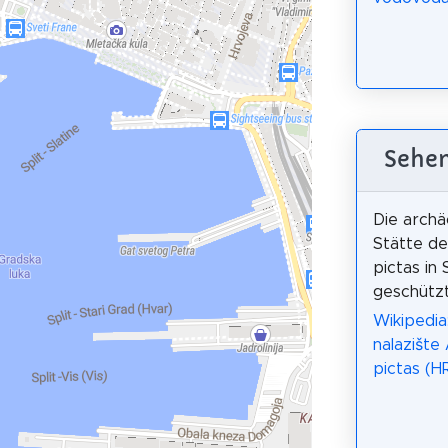
Sehen
Die archä
Stätte de
pictas in S
geschützt
Wikipedia
nalazište 
pictas (H