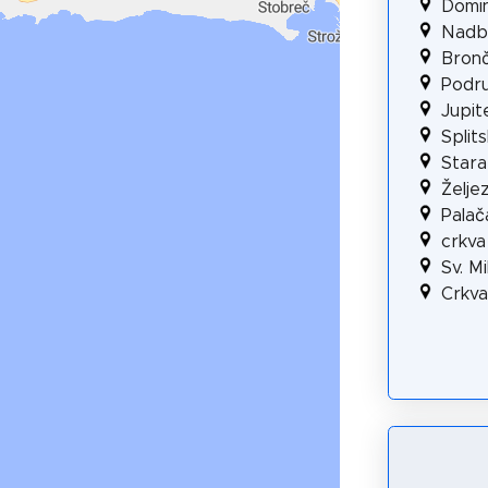
Domin
Nadbi
Bronč
Podru
Jupit
Split
Stara
Želje
Palač
crkva
Sv. M
Crkva