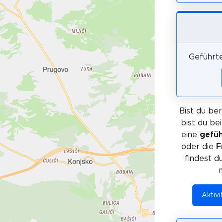
Geführte
Bist du ber
bist du be
eine
gefüh
oder die
F
findest d
Aktivi