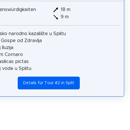
enswürdigkeiten
18 m
9 m
sko narodno kazalište u Splitu
 Gospe od Zdravlja
Iluzija
m Cornaro
silicas pictas
 vode u Splitu
Details für Tour #2 in Split