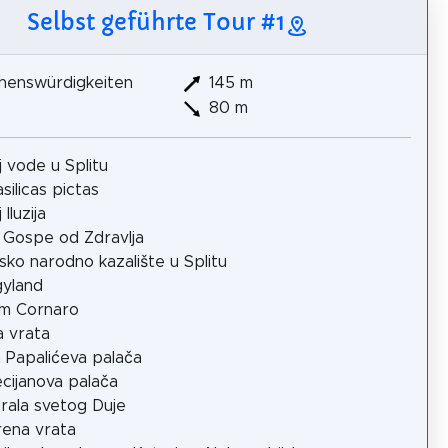
Selbst geführte Tour #1
henswürdigkeiten
145 m
80 m
 vode u Splitu
silicas pictas
Iluzija
 Gospe od Zdravlja
sko narodno kazalište u Splitu
yland
m Cornaro
a vrata
a Papalićeva palača
ecijanova palača
rala svetog Duje
ena vrata