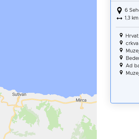
6 Seh
1,3 km
Hrvat
crkva
Muzej 
Bede
Ad ba
Muzej