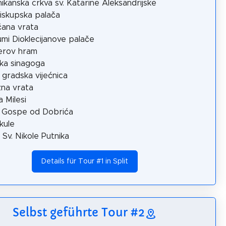
ikanska crkva sv. Katarine Aleksandrijske
skupska palača
ana vrata
mi Dioklecijanove palače
erov hram
ska sinagoga
 gradska vijećnica
zna vrata
a Milesi
 Gospe od Dobrića
ikule
 Sv. Nikole Putnika
Details für Tour #1 in Split
Selbst geführte Tour #2