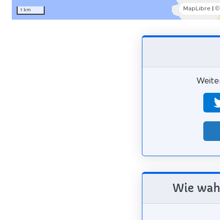
MapLibre
|
©
1 km
Weiter
Wie wahr