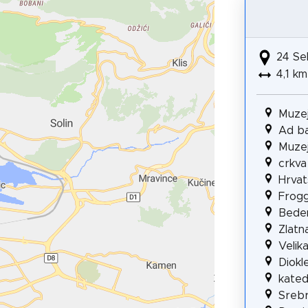
24 Se
4,1 km
Muzej
Ad ba
Muzej 
crkva
Hrvat
Frogg
Bede
Zlatn
Velik
Diokl
kated
Srebr