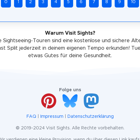
0
1
2
3
4
5
6
7
8
9
10
Warum Visit Sights?
 Sightseeing-Touren sind eine kostenlose und sichere Alt
st Split jederzeit in deinem eigenen Tempo erkunden! T
etwas Gutes für deine Gesundheit.
Folge uns
FAQ
|
Impressum
|
Datenschutzerklärung
© 2019-2024 Visit Sights. Alle Rechte vorbehalten.
k. Wir verdienen eine kleine Provision, wenn du über diesen Link kaufst