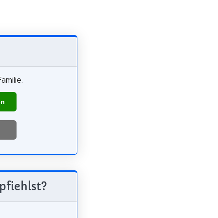
amilie.
en
pfiehlst?