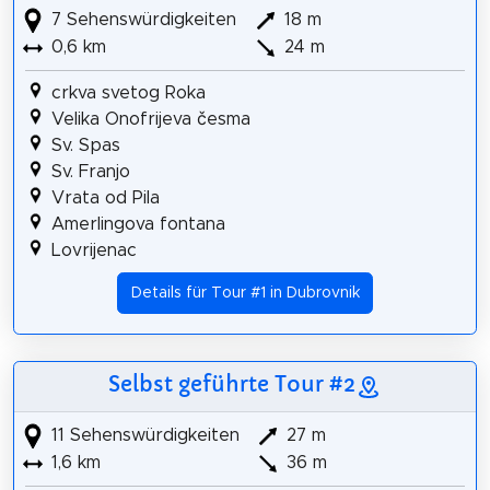
7 Sehenswürdigkeiten
18 m
0,6 km
24 m
crkva svetog Roka
Velika Onofrijeva česma
Sv. Spas
Sv. Franjo
Vrata od Pila
Amerlingova fontana
Lovrijenac
Details für Tour #1 in Dubrovnik
Selbst geführte Tour #2
11 Sehenswürdigkeiten
27 m
1,6 km
36 m