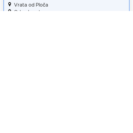
Vrata od Ploča
Orlandov stup
Crkva sv. Vlaha
Mala Onofrijeva česma
Kazalište Marina Držića
Pomorski muzej
katedrala Uznesenja Blažene Djevice Marije
Crkva sv. Ignacija
Crkva sv. Blagovještenja
Domino
Sv. Franjo
Details für Tour #2 in Dubrovnik
Teilen
Weitersagen! Teile diese Seite mit deinen