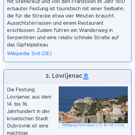
mit Steinkreuz und von den Franzosen im Jahr 1810
erbauter Festung ist touristisch mit einer Seilbahn,
die für die Strecke etwa vier Minuten braucht,
Aussichtsterrassen und einem Restaurant
erschlossen. Zudem führen ein Wanderweg in
Serpentinen und eine relativ schmale Straße auf
das Gipfelplateau.
Wikipedia: Srđ (DE)
2. Lovrijenac
Die Festung
Lovrijenac aus dem
14. bis 16.
Jahrhundert in der
kroatischen Stadt
Dubrovnik ist eine
Wolfgang Pehlemann
/
CC BY-SA 3.0 de
mächtige