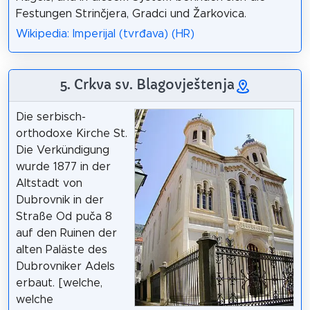
Festungen Strinčjera, Gradci und Žarkovica.
Wikipedia: Imperijal (tvrđava) (HR)
5. Crkva sv. Blagovještenja
Die serbisch-
orthodoxe Kirche St.
Die Verkündigung
wurde 1877 in der
Altstadt von
Dubrovnik in der
Straße Od puča 8
auf den Ruinen der
alten Paläste des
Dubrovniker Adels
erbaut. [welche,
welche