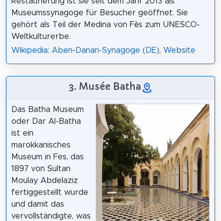
Restaurierung ist sie seit dem Jahr 2013 als
Museumssynagoge für Besucher geöffnet. Sie
gehört als Teil der Medina von Fès zum UNESCO-
Weltkulturerbe.
Wikipedia: Aben-Danan-Synagoge (DE)
,
Website
3. Musée Batha
Das Batha Museum
oder Dar Al-Batha
ist ein
marokkanisches
Museum in Fes, das
1897 von Sultan
Moulay Abdelaziz
fertiggestellt wurde
und damit das
vervollständigte, was