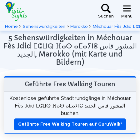
Suchen
Menü
Home
>
Sehenswürdigkeiten
>
Marokko
>
5 Sehenswürdigkeiten in Méchouar
Fès Jdid ⵎⵛⵡⵕ ⴼⴰⵙ ⴰⵎⴰⵢⵏⵓ المشور فاس
الجديد, Marokko (mit Karte und
Bildern)
Geführte Free Walking Touren
Kostenlose geführte Stadtrundgänge in Méchouar
Fès Jdid ⵎⵛⵡⵕ ⴼⴰⵙ ⴰⵎⴰⵢⵏⵓ المشور فاس الجديد
buchen.
Geführte Free Walking Touren auf GuruWalk
*