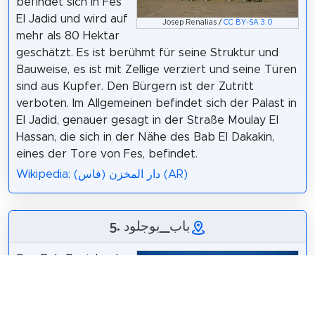
befindet sich in Fes
El Jadid und wird auf
Josep Renalias /
CC BY-SA 3.0
mehr als 80 Hektar
geschätzt. Es ist berühmt für seine Struktur und
Bauweise, es ist mit Zellige verziert und seine Türen
sind aus Kupfer. Den Bürgern ist der Zutritt
verboten. Im Allgemeinen befindet sich der Palast in
El Jadid, genauer gesagt in der Straße Moulay El
Hassan, die sich in der Nähe des Bab El Dakakin,
eines der Tore von Fes, befindet.
Wikipedia: دار المخزن (فاس) (AR)
5. باب_بوجلود
Das Bab Boujeloud
ist ein
kolonialzeitliches
Stadttor im Westen