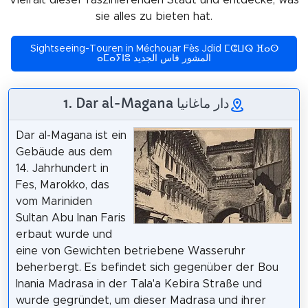
sie alles zu bieten hat.
Sightseeing-Touren in Méchouar Fès Jdid ⵎⵛⵡⵕ ⴼⴰⵙ
ⴰⵎⴰⵢⵏⵓ المشور فاس الجديد
1. Dar al-Magana دار ماغانيا
Dar al-Magana ist ein
Gebäude aus dem
14. Jahrhundert in
Fes, Marokko, das
vom Mariniden
Sultan Abu Inan Faris
erbaut wurde und
eine von Gewichten betriebene Wasseruhr
beherbergt. Es befindet sich gegenüber der Bou
Inania Madrasa in der Tala'a Kebira Straße und
wurde gegründet, um dieser Madrasa und ihrer