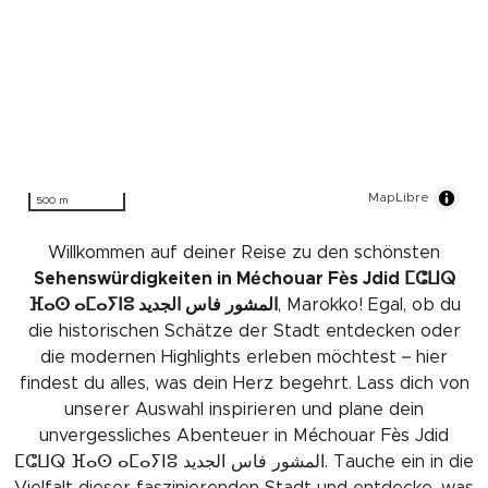
MapLibre
500 m
Willkommen auf deiner Reise zu den schönsten
Sehenswürdigkeiten in Méchouar Fès Jdid ⵎⵛⵡⵕ
ⴼⴰⵙ ⴰⵎⴰⵢⵏⵓ المشور فاس الجديد
, Marokko! Egal, ob du
die historischen Schätze der Stadt entdecken oder
die modernen Highlights erleben möchtest – hier
findest du alles, was dein Herz begehrt. Lass dich von
unserer Auswahl inspirieren und plane dein
unvergessliches Abenteuer in Méchouar Fès Jdid
ⵎⵛⵡⵕ ⴼⴰⵙ ⴰⵎⴰⵢⵏⵓ المشور فاس الجديد. Tauche ein in die
Vielfalt dieser faszinierenden Stadt und entdecke, was