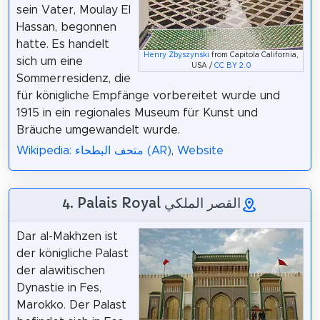
sein Vater, Moulay El
Hassan, begonnen
hatte. Es handelt
Henry Zbyszynski
from Capitola California,
sich um eine
USA /
CC BY 2.0
Sommerresidenz, die
für königliche Empfänge vorbereitet wurde und
1915 in ein regionales Museum für Kunst und
Bräuche umgewandelt wurde.
Wikipedia: متحف البطحاء (AR)
,
Website
4. Palais Royal القصر الملكي
Dar al-Makhzen ist
der königliche Palast
der alawitischen
Dynastie in Fes,
Marokko. Der Palast