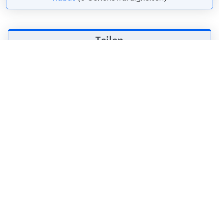
Teilen
Weitersagen! Teile diese Seite mit deinen
Freunden und deiner Familie.
tweet
teilen
pin it
teilen
teilen
mail
Wie wahrscheinlich ist es, dass du uns
weiterempfiehlst?
0
1
2
3
4
5
6
7
8