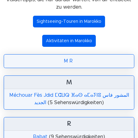
zu werden.
Sightseeing-Touren in Marokko
Aktivitäten in Marokko
M
R
M
Méchouar Fès Jdid ⵎⵛⵡⵕ ⴼⴰⵙ ⴰⵎⴰⵢⵏⵓ المشور فاس
الجديد
(5 Sehenswürdigkeiten)
R
Rabat
(9 Sehenswürdigkeiten)