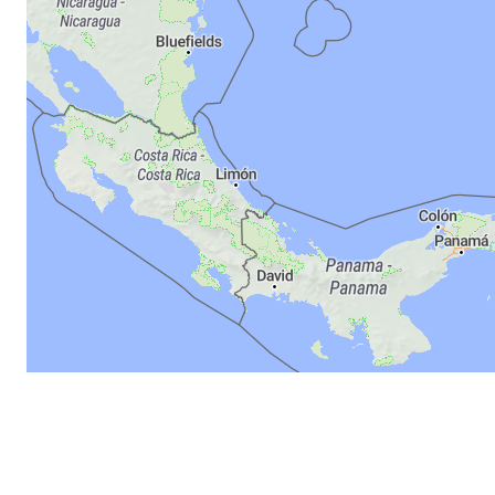
MapLibre
|
©
100 km