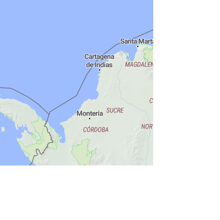
 OpenMapTiles
© OpenStreetMap contributors