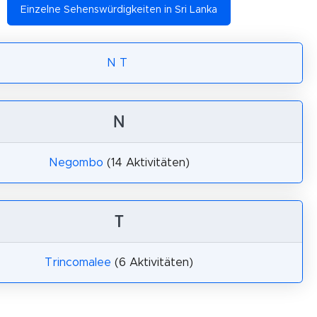
Einzelne Sehenswürdigkeiten in Sri Lanka
N
T
N
Negombo
(14 Aktivitäten)
T
Trincomalee
(6 Aktivitäten)