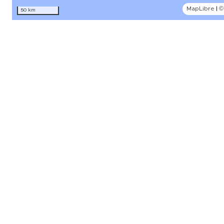
MapLibre
|
©
50 km
Weiter
Wie wahr