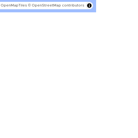
 OpenMapTiles
© OpenStreetMap contributors
Teilen
sagen! Teile diese Seite mit deinen Freunden und deiner F
tweet
teilen
pin it
teil
teilen
mail
scheinlich ist es, dass du uns weiterem