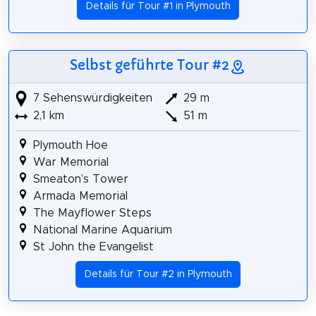
Details für Tour #1 in Plymouth
Selbst geführte Tour #2
7 Sehenswürdigkeiten
29 m
2,1 km
51 m
Plymouth Hoe
War Memorial
Smeaton's Tower
Armada Memorial
The Mayflower Steps
National Marine Aquarium
St John the Evangelist
Details für Tour #2 in Plymouth