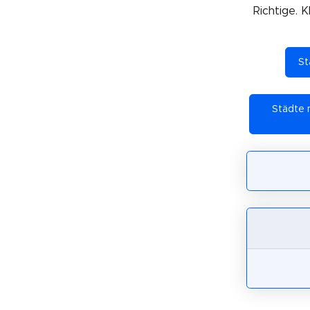
Richtige. 
St
Städte 