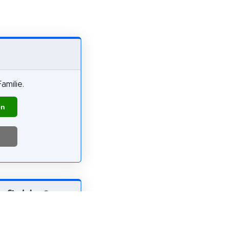
amilie.
en
pfiehlst?