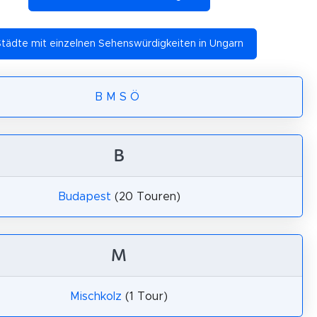
tädte mit einzelnen Sehenswürdigkeiten in Ungarn
B
M
S
Ö
B
Budapest
(20 Touren)
M
Mischkolz
(1 Tour)