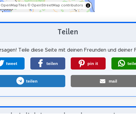
 OpenMapTiles
© OpenStreetMap contributors
Teilen
sagen! Teile diese Seite mit deinen Freunden und deiner F
tweet
teilen
pin it
teil
teilen
mail
scheinlich ist es, dass du uns weiterem