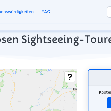
henswürdigkeiten
FAQ
osen Sightseeing-Tour
Koste