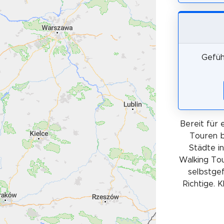
Gefüh
Bereit für 
Touren b
Städte i
Walking Tou
selbstgef
Richtige. 