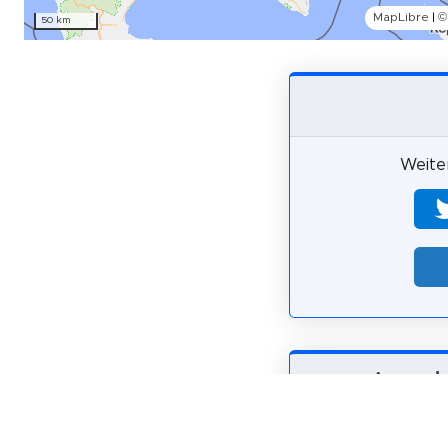
MapLibre
|
©
50 km
Weiter
Wie wahr