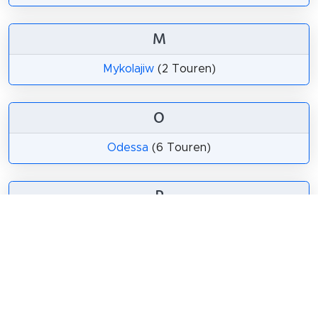
M
Mykolajiw
(2 Touren)
O
Odessa
(6 Touren)
P
Poltawa
(3 Touren)
T
Tscherkassy
(4 Touren)