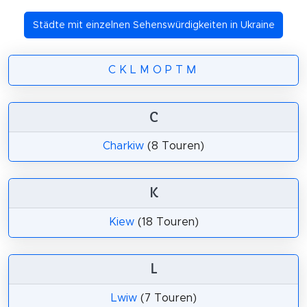
Städte mit einzelnen Sehenswürdigkeiten in Ukraine
C
K
L
M
O
P
T
М
C
Charkiw
(8 Touren)
K
Kiew
(18 Touren)
L
Lwiw
(7 Touren)