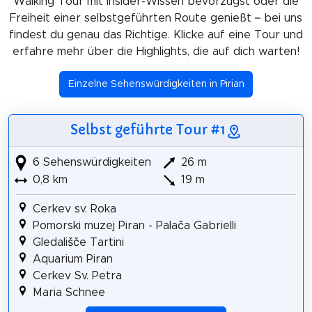
Walking Tour mit Insider-Wissen bevorzugst oder die
Freiheit einer selbstgeführten Route genießt – bei uns
findest du genau das Richtige. Klicke auf eine Tour und
erfahre mehr über die Highlights, die auf dich warten!
Einzelne Sehenswürdigkeiten in Pirian
Selbst geführte Tour #1
6 Sehenswürdigkeiten
26 m
0,8 km
19 m
Cerkev sv. Roka
Pomorski muzej Piran - Palača Gabrielli
Gledališče Tartini
Aquarium Piran
Cerkev Sv. Petra
Maria Schnee