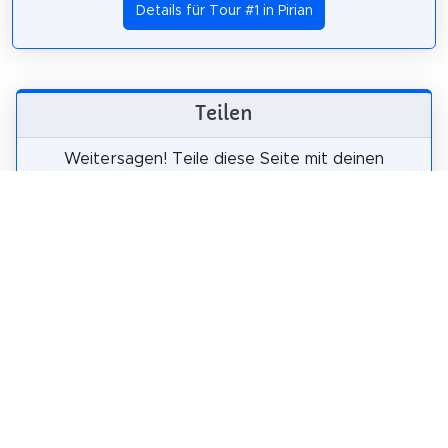
Details für Tour #1 in Pirian
Teilen
Weitersagen! Teile diese Seite mit deinen
Freunden und deiner Familie.
tweet
teilen
pin it
teilen
teilen
mail
Warum Visit Sights?
Selbst-geführte Sightseeing-Touren sind eine
kostenlose und sichere Alternative zu Bus-Touren.
Du kannst Pirian jederzeit in deinem eigenen Tempo