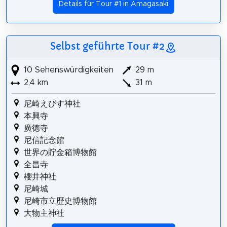
Details für Tour #1 in Amagasaki
Selbst geführte Tour #2
10 Sehenswürdigkeiten
29 m
2,4 km
31 m
尼崎えびす神社
本興寺
廣徳寺
尼信記念館
世界の貯金箱博物館
全昌寺
櫻井神社
尼崎城
尼崎市立歴史博物館
大物主神社