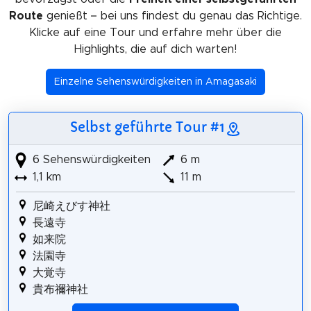
Route
genießt – bei uns findest du genau das Richtige.
Klicke auf eine Tour und erfahre mehr über die
Highlights, die auf dich warten!
Einzelne Sehenswürdigkeiten in Amagasaki
Selbst geführte Tour #1
6 Sehenswürdigkeiten
6 m
1,1 km
11 m
尼崎えびす神社
長遠寺
如来院
法園寺
大覚寺
貴布禰神社