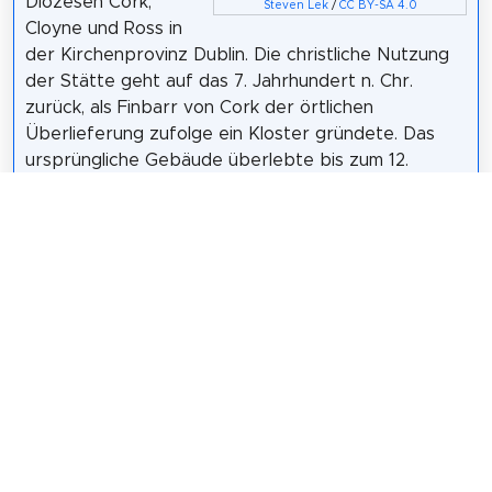
Diözesen Cork,
Steven Lek
/
CC BY-SA 4.0
Cloyne und Ross in
der Kirchenprovinz Dublin. Die christliche Nutzung
der Stätte geht auf das 7. Jahrhundert n. Chr.
zurück, als Finbarr von Cork der örtlichen
Überlieferung zufolge ein Kloster gründete. Das
ursprüngliche Gebäude überlebte bis zum 12.
Jahrhundert, als es entweder nicht mehr genutzt
wurde oder während der normannischen Invasion in
Irland zerstört wurde. Um 1536, während der
protestantischen Reformation, wurde die
Kathedrale Teil der etablierten Kirche, die später
als Church of Ireland bekannt wurde. Das vorherige
Gebäude wurde in den 1730er Jahren erbaut, galt
aber weithin als schlicht und strukturlos.
Wikipedia: Saint Fin Barre's Cathedral (EN)