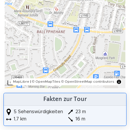
MapLibre
|
© OpenMapTiles
© OpenStreetMap contributors
100 m
Fakten zur Tour
5 Sehenswürdigkeiten
23 m
1,7 km
16 m