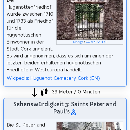
Der
Hugenottenfriedhof
wurde zwischen 1710
und 1733 als Friedhof
für die
hugenottischen
Einwohner in der
Slongy
/
CC BY-SA 4.0
Stadt Cork angelegt.
Es wird angenommen, dass es sich um einen der
letzten beiden erhaltenen hugenottischen
Friedhöfe in Westeuropa handelt.
Wikipedia: Huguenot Cemetery, Cork (EN)
39 Meter / 0 Minuten
Sehenswürdigkeit 3: Saints Peter and
Paul's
Die St. Peter and