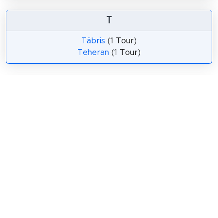
T
Täbris
(1 Tour)
Teheran
(1 Tour)
Teilen
Weitersagen! Teile diese Seite mit deinen
Freunden und deiner Familie.
tweet
teilen
pin it
teilen
teilen
mail