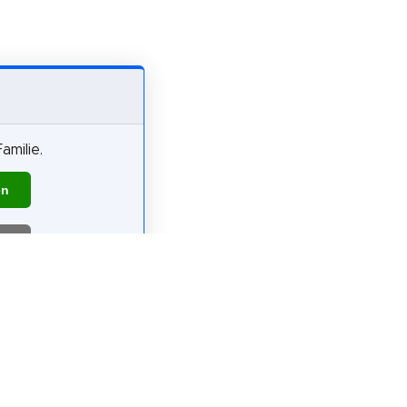
amilie.
en
pfiehlst?