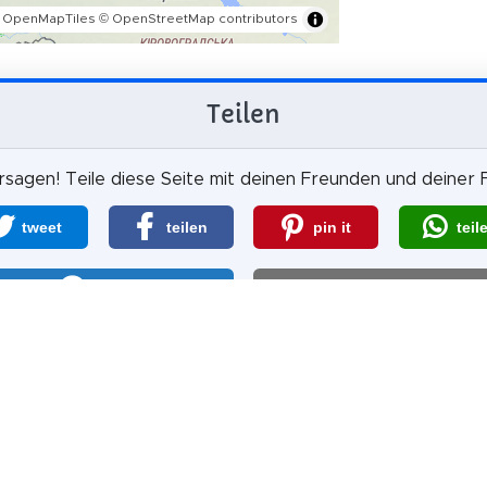
 OpenMapTiles
© OpenStreetMap contributors
Teilen
sagen! Teile diese Seite mit deinen Freunden und deiner F
tweet
teilen
pin it
teil
teilen
mail
scheinlich ist es, dass du uns weiterem