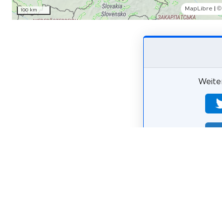
MapLibre
|
©
100 km
Weiter
Wie wahr