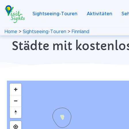
Sightseeing-Touren
Aktivitäten
Se
Home
>
Sightseeing-Touren
>
Finnland
Städte mit kostenlo