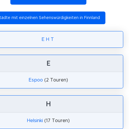
tädte mit einzelnen Sehenswürdigkeiten in Finnland
E
H
T
E
Espoo
(2 Touren)
H
Helsinki
(17 Touren)