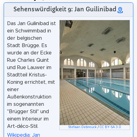
Sehenswürdigkeit 9: Jan Guilinibad
Das Jan Guilinibad ist
ein Schwimmbad in
der belgischen
Stadt Brügge. Es
wurde an der Ecke
Rue Charles Quint
und Rue Lauwer im
Stadtteil Kristus-
Koning errichtet, mit
einer
Außenkonstruktion
im sogenannten
"Brügger Stil" und
einem Interieur im
Art-déco-Stil.
Stefaan Debreuck
/
CC BY-SA 3.0
Wikipedia: Jan