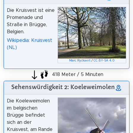
Die Kruisvest ist eine
Promenade und
Straße in Brügge,
Belgien.
Wikipedia: Kruisvest
(NL)
Marc Ryckaert
/
CC BY-SA 4.0
418 Meter / 5 Minuten
Sehenswürdigkeit 2: Koeleweimolen
Die Koeleweimolen
im belgischen
Brügge befindet
sich an der
Kruisvest, am Rande