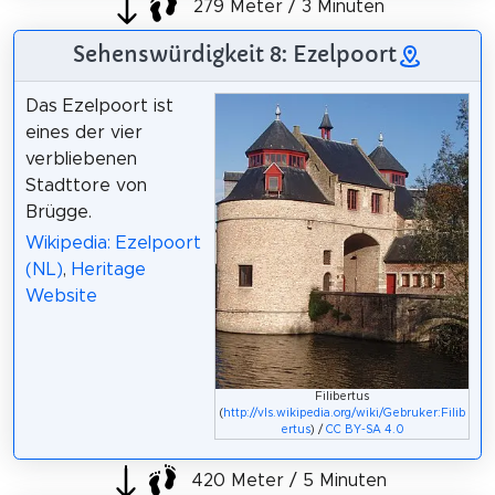
279 Meter / 3 Minuten
Sehenswürdigkeit 8: Ezelpoort
Das Ezelpoort ist
eines der vier
verbliebenen
Stadttore von
Brügge.
Wikipedia: Ezelpoort
(NL)
,
Heritage
Website
Filibertus
(
http://vls.wikipedia.org/wiki/Gebruker:Filib
ertus
) /
CC BY-SA 4.0
420 Meter / 5 Minuten