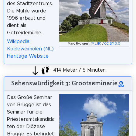
des Stadtzentrums.
Die Mühle wurde
1996 erbaut und
dient als
Getreidemühle.
Wikipedia:
Marc Ryckaert (
MJJR
) /
CC BY 3.0
Koeleweimolen (NL)
,
Heritage Website
414 Meter / 5 Minuten
Sehenswürdigkeit 3: Grootseminarie
Das Große Seminar
von Brügge ist das
Seminar für die
Priesteramtskandida
ten der Diözese
Brügge. Es befindet