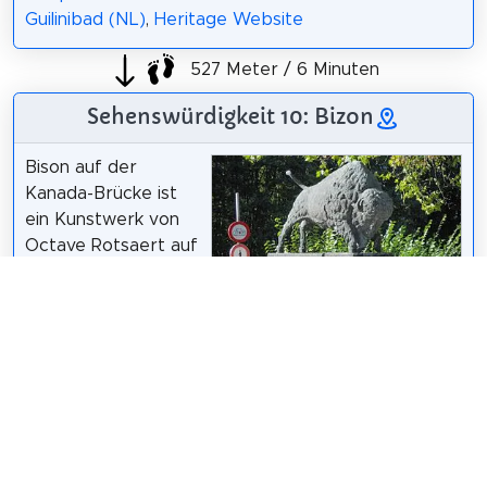
Guilinibad (NL)
,
Heritage Website
527 Meter / 6 Minuten
Sehenswürdigkeit 10: Bizon
Bison auf der
Kanada-Brücke ist
ein Kunstwerk von
Octave Rotsaert auf
der Kanada-Brücke
in Brügge. Die Leute
bezeichnen sie
manchmal als die
Bram Hendrickx
/
CC BY-SA 3.0
Bison-Brücke oder
die Büffelbrücke. Das Kunstwerk und die Brücke
wurden 2010 unter Denkmalschutz gestellt.
Wikipedia: Bizons op de Canadabrug (NL)
,
Artist
Website