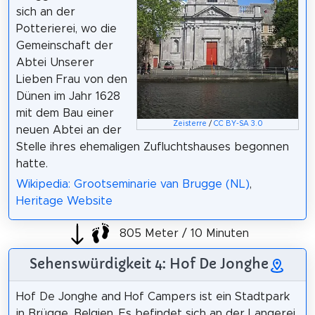
sich an der
Potterierei, wo die
Gemeinschaft der
Abtei Unserer
Lieben Frau von den
Dünen im Jahr 1628
mit dem Bau einer
Zeisterre
/
CC BY-SA 3.0
neuen Abtei an der
Stelle ihres ehemaligen Zufluchtshauses begonnen
hatte.
Wikipedia: Grootseminarie van Brugge (NL)
,
Heritage Website
805 Meter / 10 Minuten
Sehenswürdigkeit 4: Hof De Jonghe
Hof De Jonghe and Hof Campers ist ein Stadtpark
in Brügge, Belgien. Es befindet sich an der Langerei,