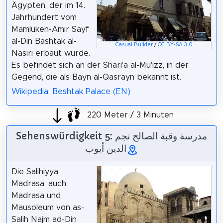
Ägypten, der im 14.
Jahrhundert vom
Mamluken-Amir Sayf
al-Din Bashtak al-
Casual Builder
/
CC BY-SA 3.0
Nasiri erbaut wurde.
Es befindet sich an der Shari'a al-Mu'izz, in der
Gegend, die als Bayn al-Qasrayn bekannt ist.
Wikipedia: Beshtak Palace (EN)
220 Meter / 3 Minuten
Sehenswürdigkeit 5: مدرسة وقبة الصالح نجم
الدين أيوب
Die Salihiyya
Madrasa, auch
Madrasa und
Mausoleum von as-
Salih Najm ad-Din