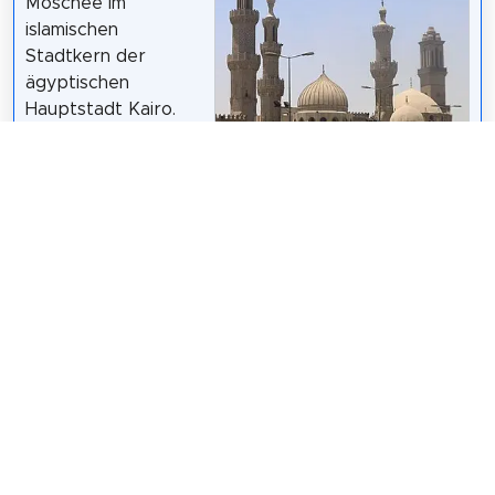
Moschee im
islamischen
Stadtkern der
ägyptischen
Hauptstadt Kairo.
Al-Muʿizz li-Dīn Allāh,
Kalif der Fatimiden,
gab ihren Bau im
Daniel Mayer
/
CC BY-SA 4.0
Jahr 970 für die
neue Hauptstadt in Auftrag. Es war die zweite
Moschee, die in Kairo errichtet wurde, einer Stadt,
die seitdem den Beinamen „Stadt der tausend
Minarette“ erhalten hat.
Wikipedia: Al-Azhar-Moschee (DE)
Teilen