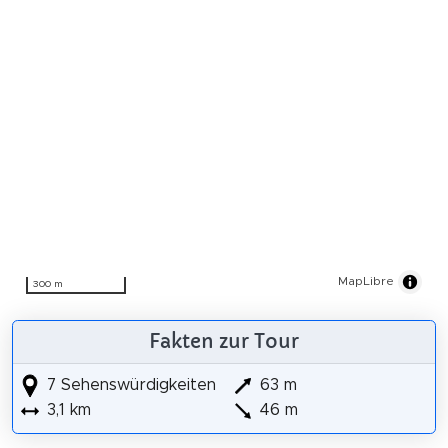
MapLibre
300 m
Fakten zur Tour
7 Sehenswürdigkeiten
63 m
3,1 km
46 m