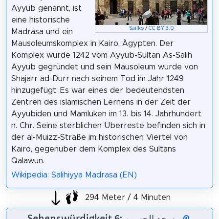
Ayyub genannt, ist
eine historische
Sailko
/
CC BY 3.0
Madrasa und ein
Mausoleumskomplex in Kairo, Ägypten. Der
Komplex wurde 1242 vom Ayyub-Sultan As-Salih
Ayyub gegründet und sein Mausoleum wurde von
Shajarr ad-Durr nach seinem Tod im Jahr 1249
hinzugefügt. Es war eines der bedeutendsten
Zentren des islamischen Lernens in der Zeit der
Ayyubiden und Mamluken im 13. bis 14. Jahrhundert
n. Chr. Seine sterblichen Überreste befinden sich in
der al-Muizz-Straße im historischen Viertel von
Kairo, gegenüber dem Komplex des Sultans
Qalawun.
Wikipedia: Salihiyya Madrasa (EN)
294 Meter / 4 Minuten
Sehenswürdigkeit 6: مسجد الحسين