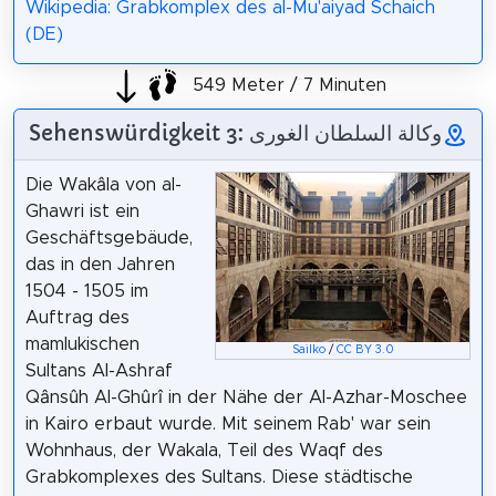
Wikipedia: Grabkomplex des al-Mu'aiyad Schaich
(DE)
549 Meter / 7 Minuten
Sehenswürdigkeit 3: وكالة السلطان الغورى
Die Wakâla von al-
Ghawri ist ein
Geschäftsgebäude,
das in den Jahren
1504 - 1505 im
Auftrag des
mamlukischen
Sailko
/
CC BY 3.0
Sultans Al-Ashraf
Qânsûh Al-Ghûrî in der Nähe der Al-Azhar-Moschee
in Kairo erbaut wurde. Mit seinem Rab' war sein
Wohnhaus, der Wakala, Teil des Waqf des
Grabkomplexes des Sultans. Diese städtische