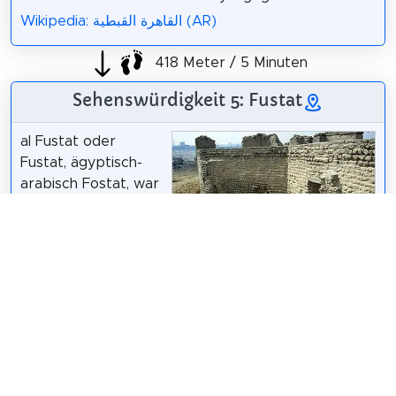
Wikipedia: القاهرة القبطية (AR)
418 Meter / 5 Minuten
Sehenswürdigkeit 5: Fustat
al Fustat oder
Fustat, ägyptisch-
arabisch Fostat, war
eine Stadt am Nil in
Ägypten, die von
ihrer Gründung 643
bis zur Gründung
Roland Unger
/
CC BY-SA 3.0
von Kairo im Jahre
969 das Verwaltungszentrum des Landes bildete.
Die Ruinen von Fustat sind heute im Süden von
Kairo zu besichtigen.
Wikipedia: Al-Fustat (DE)