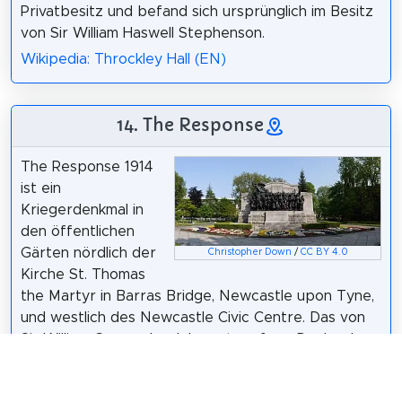
Privatbesitz und befand sich ursprünglich im Besitz
von Sir William Haswell Stephenson.
Wikipedia: Throckley Hall (EN)
14. The Response
The Response 1914
ist ein
Kriegerdenkmal in
den öffentlichen
Gärten nördlich der
Christopher Down
/
CC BY 4.0
Kirche St. Thomas
the Martyr in Barras Bridge, Newcastle upon Tyne,
und westlich des Newcastle Civic Centre. Das von
Sir William Goscombe John entworfene Denkmal
wurde von Sir George Renwick, 1. Baronet, in
Auftrag gegeben und 1923 enthüllt. Es erinnert in