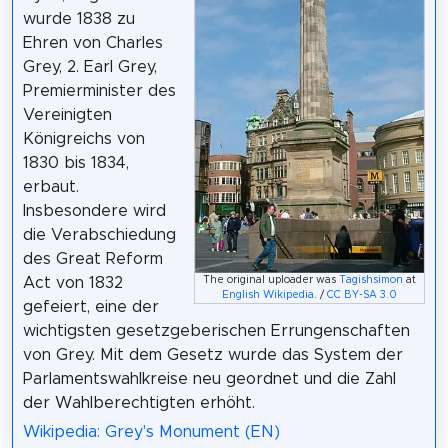
wurde 1838 zu
Ehren von Charles
Grey, 2. Earl Grey,
Premierminister des
Vereinigten
Königreichs von
1830 bis 1834,
erbaut.
Insbesondere wird
die Verabschiedung
des Great Reform
Act von 1832
The original uploader was
Tagishsimon
at
English Wikipedia
. /
CC BY-SA 3.0
gefeiert, eine der
wichtigsten gesetzgeberischen Errungenschaften
von Grey. Mit dem Gesetz wurde das System der
Parlamentswahlkreise neu geordnet und die Zahl
der Wahlberechtigten erhöht.
Wikipedia: Grey's Monument (EN)