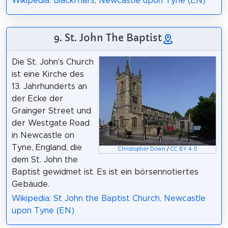
Wikipedia: Blackfriars, Newcastle upon Tyne (EN)
9. St. John The Baptist
Die St. John's Church
ist eine Kirche des
13. Jahrhunderts an
der Ecke der
Grainger Street und
der Westgate Road
in Newcastle on
Tyne, England, die
Christopher Down
/
CC BY 4.0
dem St. John the
Baptist gewidmet ist. Es ist ein börsennotiertes
Gebäude.
Wikipedia: St John the Baptist Church, Newcastle
upon Tyne (EN)