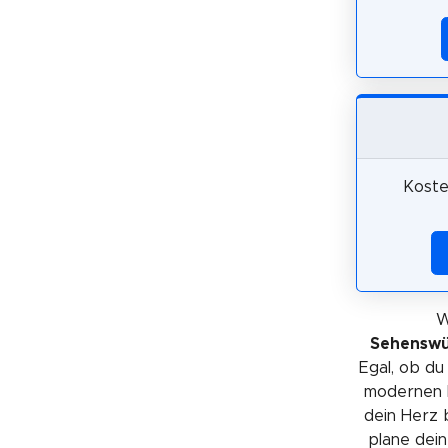
Koste
W
Sehenswür
Egal, ob du
modernen H
dein Herz 
plane dein