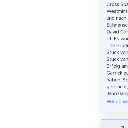
Cross Roa
Westmins
und nach
Bühnensc
David Gar
ist. Es w
The Profl
Stück von
Stück von
Erfolg am
Garrick a
haben. S
gebracht,
Jahre lan
Wikipedia
3.