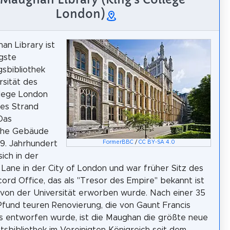
London)
an Library ist
igste
sbibliothek
rsität des
llege London
des Strand
Das
che Gebäude
9. Jahrhundert
FormerBBC
/
CC BY-SA 4.0
ich in der
Lane in der City of London und war früher Sitz des
cord Office, das als "Tresor des Empire" bekannt ist
von der Universität erworben wurde. Nach einer 35
 Pfund teuren Renovierung, die von Gaunt Francis
s entworfen wurde, ist die Maughan die größte neue