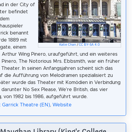
d in der City of
ter befindet
 dem
hauspieler
rick benannt
urde 1889 mit
Katie Chan
/
CC BY-SA 4.0
igate, einem
 Arthur Wing Pinero, uraufgeführt, und ein weiteres
 Pinero, The Notorious Mrs. Ebbsmith, war ein früher
 Theater. In seinen Anfangsjahren scheint sich das
uf die Aufführung von Melodramen spezialisiert zu
päter wurde das Theater mit Komödien in Verbindung
 darunter No Sex Please, We're British, das vier
g, von 1982 bis 1986, aufgeführt wurde.
: Garrick Theatre (EN)
,
Website
 Maughan Library (King's College