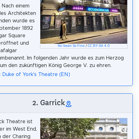
. Nach einem
es Architekten
mden wurde es
eptember 1892
lgar Square
eröffnet und
No Swan So Fine
/
CC BY-SA 4.0
rafalgar
umbenannt. Im folgenden Jahr wurde es zum Herzog
 um den zukünftigen König George V. zu ehren.
: Duke of York's Theatre (EN)
2. Garrick
ck Theatre ist
er im West End,
in der Charing