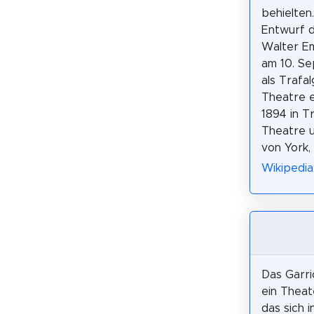
behielten
Entwurf d
Walter E
am 10. S
als Trafa
Theatre 
1894 in T
Theatre 
von York,
Wikipedia
Das Garri
ein Theat
das sich 