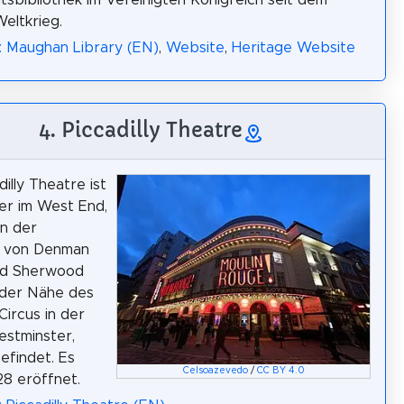
ätsbibliothek im Vereinigten Königreich seit dem
eltkrieg.
: Maughan Library (EN)
,
Website
,
Heritage Website
4. Piccadilly Theatre
illy Theatre ist
er im West End,
an der
 von Denman
nd Sherwood
 der Nähe des
 Circus in der
estminster,
efindet. Es
Celsoazevedo
/
CC BY 4.0
8 eröffnet.