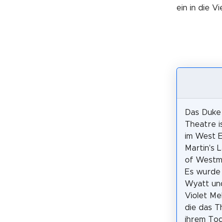
ein in die V
Das Duke 
Theatre i
im West E
Martin's L
of Westmi
Es wurde 
Wyatt und
Violet Me
die das T
ihrem Tod