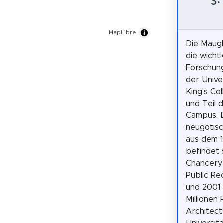
MapLibre
Die Maugh
die wicht
Forschung
der Unive
King's Co
und Teil 
Campus. 
neugotis
aus dem 1
befindet s
Chancery 
Public Re
und 2001 
Millionen
Architect