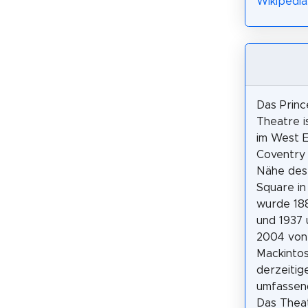
Wikipedia
Das Princ
Theatre i
im West E
Coventry 
Nähe des
Square in
wurde 18
und 1937
2004 von
Mackinto
derzeitig
umfassend
Das Theat