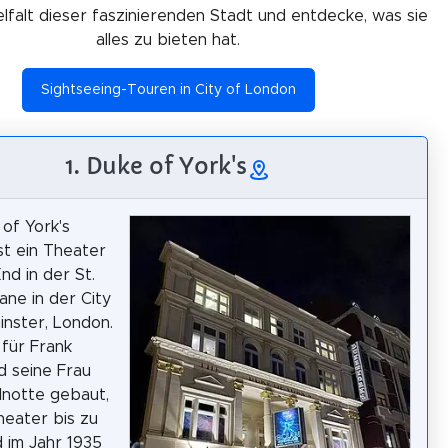
ielfalt dieser faszinierenden Stadt und entdecke, was sie
alles zu bieten hat.
Sightseeing-Touren in City of London
1. Duke of York's
of York's
st ein Theater
nd in der St.
ane in der City
nster, London.
für Frank
 seine Frau
lnotte gebaut,
heater bis zu
 im Jahr 1935