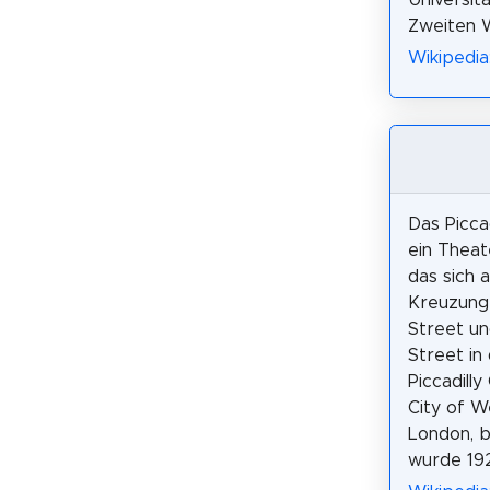
Universit
Zweiten W
Wikipedia
Das Piccad
ein Theat
das sich 
Kreuzung
Street u
Street in
Piccadilly
City of W
London, b
wurde 192