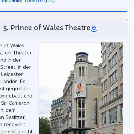
: Piccadilly Theatre (EN)
5. Prince of Wales Theatre
e of Wales
st ein Theater
nd in der
Street, in der
 Leicester
 London. Es
84 gegründet
 umgebaut und
 Sir Cameron
sh, dem
en Besitzer,
 renoviert.
er sollte nicht