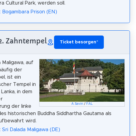
 Cultural Park, werden soll.
: Bogambara Prison (EN)
2. Zahntempel
Ticket besorgen
*
a Maligawa, auf
äufig der
l, ist ein
scher Tempel in
i Lanka, in dem
r
A.Savin
/
FAL
rung der linke
es historischen Buddha Siddhartha Gautama als
aufbewahrt wird.
: Sri Dalada Maligawa (DE)