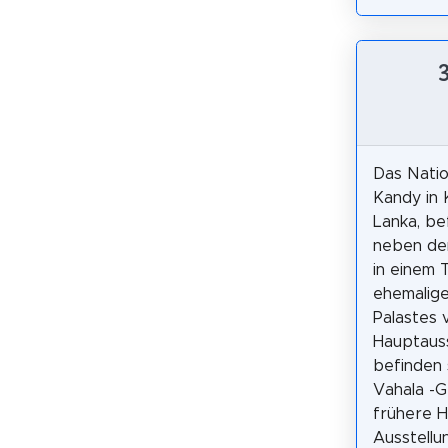
Das Nati
Kandy in 
Lanka, be
neben de
in einem T
ehemalige
Palastes 
Hauptaus
befinden s
Vahala -
frühere H
Ausstellu