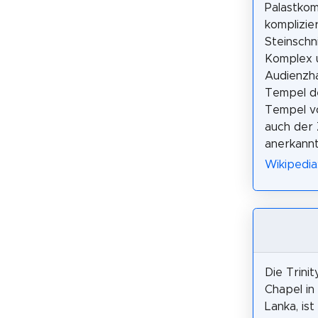
Palastkom
komplizie
Steinschn
Komplex u
Audienzha
Tempel de
Tempel vo
auch der
anerkannt
Wikipedia
Die Trinit
Chapel in 
Lanka, ist