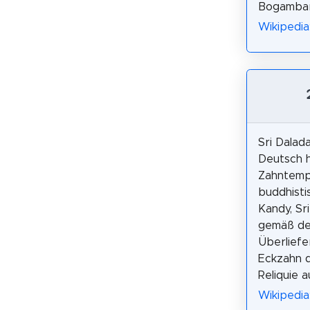
Bogambara
Wikipedia
Sri Dalad
Deutsch h
Zahntempe
buddhisti
Kandy, Sr
gemäß de
Überliefe
Eckzahn d
Reliquie 
Wikipedia