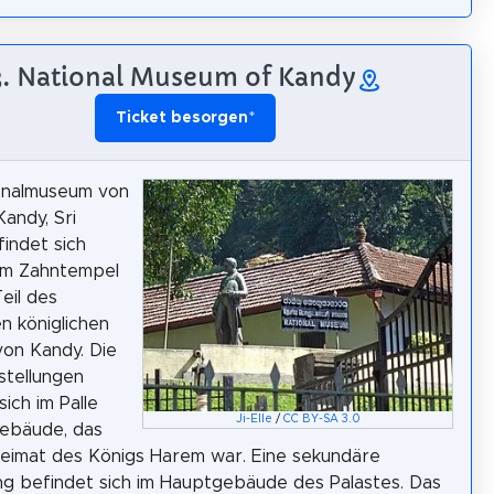
3. National Museum of Kandy
Ticket besorgen
*
onalmuseum von
Kandy, Sri
findet sich
m Zahntempel
eil des
n königlichen
von Kandy. Die
stellungen
ich im Palle
Ji-Elle
/
CC BY-SA 3.0
Gebäude, das
eimat des Königs Harem war. Eine sekundäre
ng befindet sich im Hauptgebäude des Palastes. Das