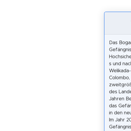
Das Boga
Gefängnis
Hochsiche
s und na
Welikada-
Colombo, 
zweitgrö
des Lande
Jahren B
das Gefän
in den ne
Im Jahr 2
Gefängnis