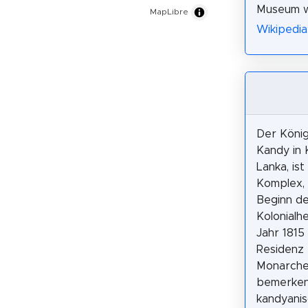
Museum wi
MapLibre
Wikipedia
Der König
Kandy in 
Lanka, ist
Komplex, 
Beginn de
Kolonialh
Jahr 1815 
Residenz 
Monarchen
bemerkens
kandyanis