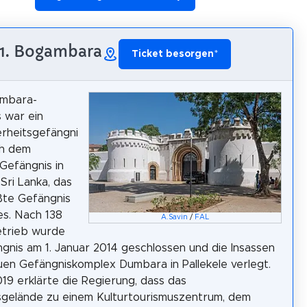
1. Bogambara
Ticket besorgen
*
mbara-
 war ein
rheitsgefängni
ch dem
Gefängnis in
Sri Lanka, das
ßte Gefängnis
s. Nach 138
A.Savin
/
FAL
etrieb wurde
gnis am 1. Januar 2014 geschlossen und die Insassen
uen Gefängniskomplex Dumbara in Pallekele verlegt.
019 erklärte die Regierung, dass das
gelände zu einem Kulturtourismuszentrum, dem