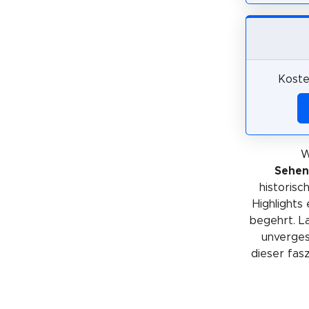
Koste
W
Sehen
historis
Highlights
begehrt. La
unvergess
dieser fas