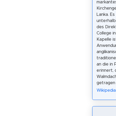
markante
Kirchenge
Lanka. Es
unterhal
des Direk
College i
Kapelle i
Anwendung
anglikani
tradition
an die in
erinnert,
Walmdach 
getragen 
Wikipedia