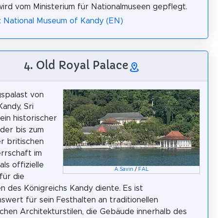
rd vom Ministerium für Nationalmuseen gepflegt.
: National Museum of Kandy (EN)
4. Old Royal Palace
spalast von
Kandy, Sri
 ein historischer
der bis zum
r britischen
errschaft im
als offizielle
A.Savin
/
FAL
für die
 des Königreichs Kandy diente. Es ist
wert für sein Festhalten an traditionellen
chen Architekturstilen, die Gebäude innerhalb des