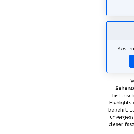
Kosten
W
Sehens
historis
Highlights
begehrt. La
unvergessl
dieser fas