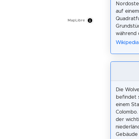
Nordoste
auf einem
Quadratf
MapLibre
Grundstüc
während d
Wikipedia:
Die Wolv
befindet s
einem Sta
Colombo. 
der wicht
niederlän
Gebäude 