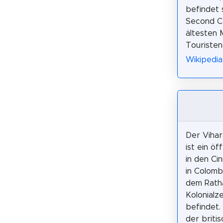
befindet s
Second Cr
ältesten 
Touristen
Wikipedia
Der Viha
ist ein öf
in den C
in Colomb
dem Rath
Kolonialze
befindet.
der briti