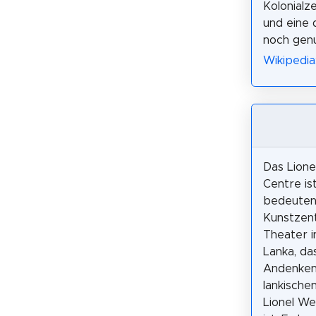
Kolonialze
und eine 
noch genu
Wikipedia
Das Lione
Centre ist
bedeute
Kunstzen
Theater i
Lanka, d
Andenken 
lankische
Lionel W