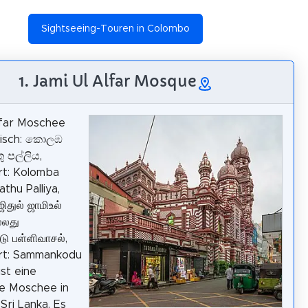
Sightseeing-Touren in Colombo
1. Jami Ul Alfar Mosque
lfar Moschee
sisch: කොලඹ
 පල්ලිය,
rt: Kolomba
thu Palliya,
ஜிதுல் ஜாமிஉல்
்லது
டு பள்ளிவாசல்,
ert: Sammankodu
 ist eine
he Moschee in
Sri Lanka. Es