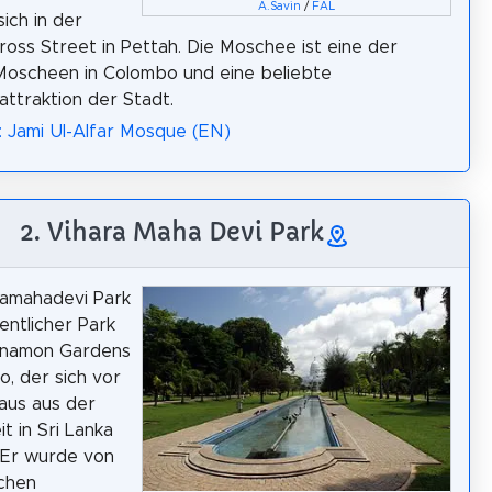
A.Savin
/
FAL
ich in der
oss Street in Pettah. Die Moschee ist eine der
Moscheen in Colombo und eine beliebte
attraktion der Stadt.
: Jami Ul-Alfar Mosque (EN)
2. Vihara Maha Devi Park
ramahadevi Park
fentlicher Park
innamon Gardens
o, der sich vor
aus aus der
it in Sri Lanka
 Er wurde von
schen