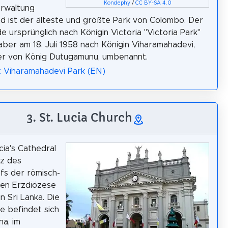
Kondephy
/
CC BY-SA 4.0
erwaltung
d ist der älteste und größte Park von Colombo. Der
e ursprünglich nach Königin Victoria "Victoria Park"
aber am 18. Juli 1958 nach Königin Viharamahadevi,
er von König Dutugamunu, umbenannt.
: Viharamahadevi Park (EN)
3. St. Lucia Church
cia's Cathedral
tz des
fs der römisch-
hen Erzdiözese
n Sri Lanka. Die
e befindet sich
na, im