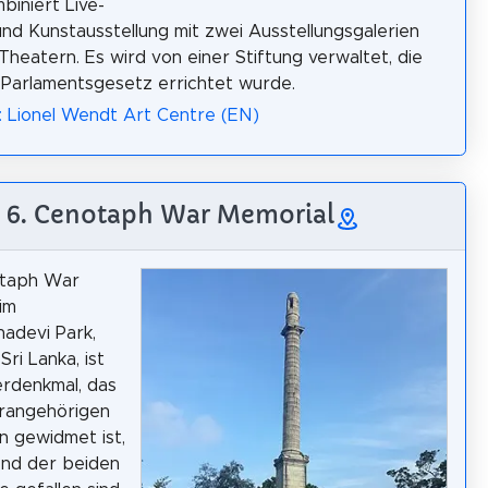
mbiniert Live-
nd Kunstausstellung mit zwei Ausstellungsgalerien
Theatern. Es wird von einer Stiftung verwaltet, die
 Parlamentsgesetz errichtet wurde.
: Lionel Wendt Art Centre (EN)
6. Cenotaph War Memorial
taph War
im
adevi Park,
ri Lanka, ist
erdenkmal, das
ärangehörigen
n gewidmet ist,
end der beiden