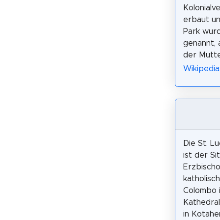
Kolonialv
erbaut un
Park wurd
genannt, 
der Mutt
Wikipedia
Die St. Lu
ist der Si
Erzbischo
katholisc
Colombo i
Kathedral
in Kotahe