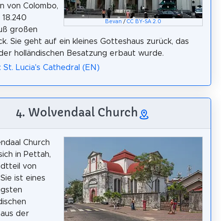
n von Colombo,
 18.240
Bevan
/
CC BY-SA 2.0
uß großen
k. Sie geht auf ein kleines Gotteshaus zurück, das
er holländischen Besatzung erbaut wurde.
 St. Lucia's Cathedral (EN)
4. Wolvendaal Church
endaal Church
ich in Pettah,
dtteil von
Sie ist eines
igsten
dischen
aus der