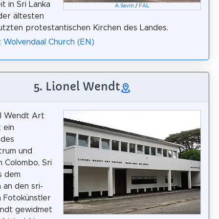
it in Sri Lanka
A.Savin
/
FAL
der ältesten
tzten protestantischen Kirchen des Landes.
: Wolvendaal Church (EN)
5. Lionel Wendt
l Wendt Art
 ein
ndes
trum und
n Colombo, Sri
as dem
an den sri-
n Fotokünstler
endt gewidmet