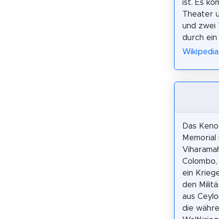
ist. Es ko
Theater u
und zwei 
durch ein
Wikipedia
Das Keno
Memorial 
Viharamah
Colombo, S
ein Krieg
den Milit
aus Ceylo
die währ