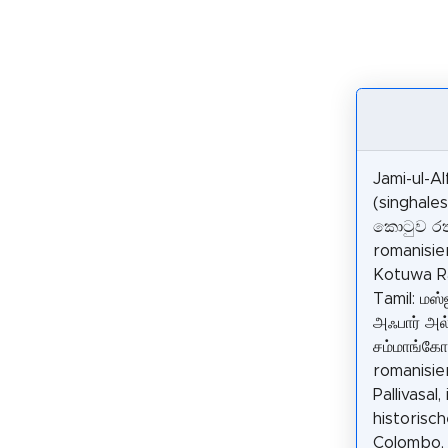
Jami-ul-A
(singhale
කොටුව රතු
romanisie
Kotuwa Ra
Tamil: மஸ்
அஃபார் அல
சம்மாங்கோ
romanisi
Pallivasal,
historisc
Colombo, 