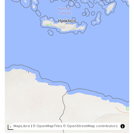
MapLibre
|
© OpenMapTiles
© OpenStreetMap contributors
100 km