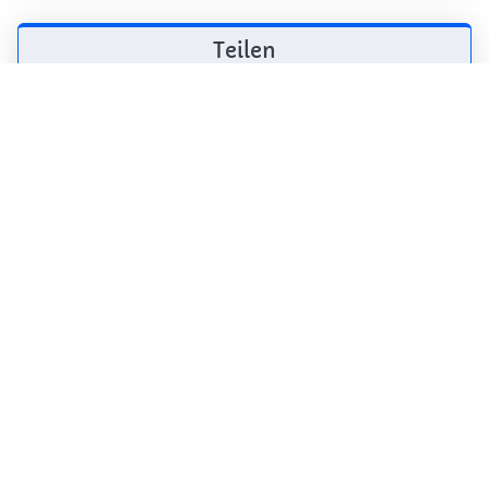
Teilen
Weitersagen! Teile diese Seite mit deinen
Freunden und deiner Familie.
tweet
teilen
pin it
teilen
teilen
mail
Wie wahrscheinlich ist es, dass du uns
weiterempfiehlst?
0
1
2
3
4
5
6
7
8
9
10