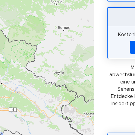
Kosten
M
abwechslun
eine 
Sehensw
Entdecke 
Insidertip