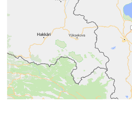
MapLibre
|
©
30 km