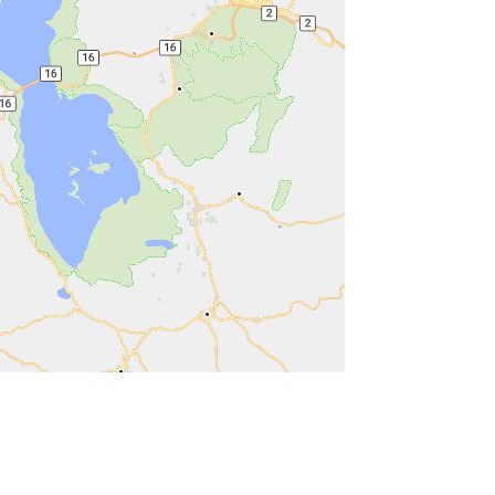
 OpenMapTiles
© OpenStreetMap contributors