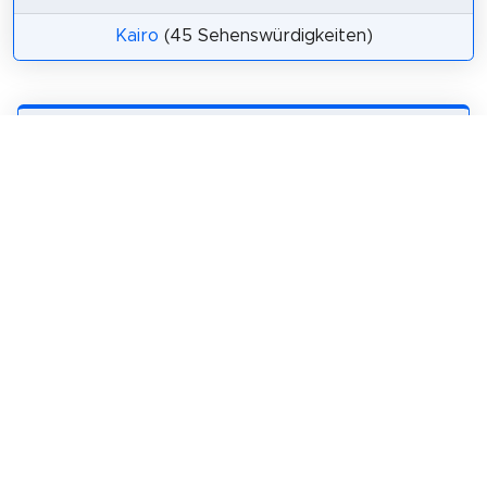
Kairo
(45 Sehenswürdigkeiten)
Teilen
Weitersagen! Teile diese Seite mit deinen
Freunden und deiner Familie.
tweet
teilen
pin it
teilen
teilen
mail
Wie wahrscheinlich ist es, dass du uns
weiterempfiehlst?