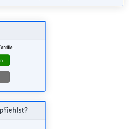
amilie.
en
pfiehlst?