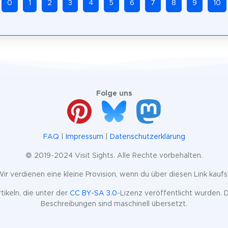
0
1
2
3
4
5
6
7
8
9
10
Folge uns
FAQ
|
Impressum
|
Datenschutzerklärung
© 2019-2024 Visit Sights. Alle Rechte vorbehalten.
k. Wir verdienen eine kleine Provision, wenn du über diesen Link kaufst
ikeln, die unter der
CC BY-SA 3.0
-Lizenz veröffentlicht wurden. D
Beschreibungen sind maschinell übersetzt.