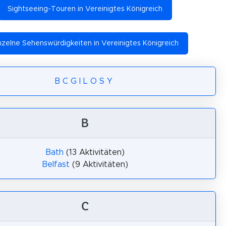
Sightseeing-Touren in Vereinigtes Königreich
nzelne Sehenswürdigkeiten in Vereinigtes Königreich
B
C
G
I
L
O
S
Y
B
Bath
(13 Aktivitäten)
Belfast
(9 Aktivitäten)
C