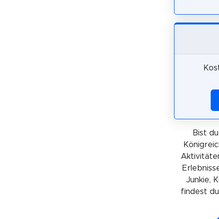
Kos
Bist d
Königrei
Aktivitäte
Erlebnisse
Junkie, 
findest du