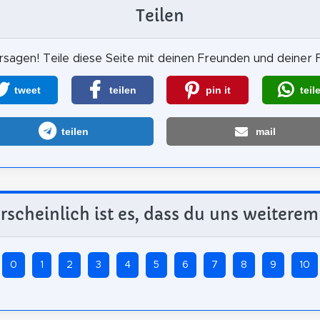
Teilen
sagen! Teile diese Seite mit deinen Freunden und deiner F
tweet
teilen
pin it
teil
teilen
mail
scheinlich ist es, dass du uns weiterem
0
1
2
3
4
5
6
7
8
9
10