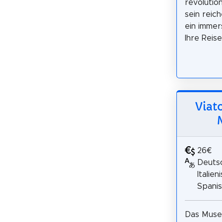
revolutio
sein reic
ein immer
Ihre Reis
Viat
26€
Deutsc
Italien
Spani
Das Muse