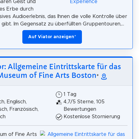
nären Geist und
hes Erbe durch
sives Audioerlebnis, das Ihnen die volle Kontrolle über
e gibt. Im Gegensatz zu überfüllten Gruppentouren,...
Auf Viator anzeigen
*
or: Allgemeine Eintrittskarte für das
Museum of Fine Arts Boston
*
1 Tag
h, Englisch,
4,7/5 Sterne, 105
isch, Französisch,
Bewertungen
sch
Kostenlose Stornierung
um of Fine Arts