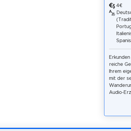
4€
Deutsc
(Tradit
Portug
Italien
Spani
Erkunden
reiche Ge
Ihrem ei
mit der s
Wanderun
Audio-Erz