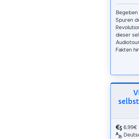
Begeben S
Spuren d
Revolutio
dieser se
Audiotour
Fakten hi
V
selbs
6,99€
Deutsc