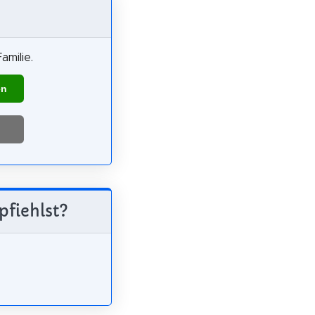
amilie.
en
pfiehlst?