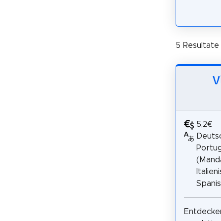
5 Resultate
V
5,2€
Deutsc
Portug
(Manda
Italien
Spani
Entdecke