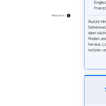
Englisc
Franzö
MapLibre
Nutze Hin
Sehenswür
dein näch
finden un
heraus, L
nutzen, u