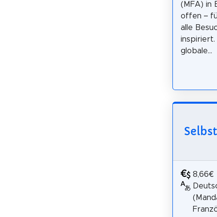
(MFA) in 
offen – f
alle Besu
inspirier
globale...
Selbs
8,66€
Deutsc
(Manda
Franzö