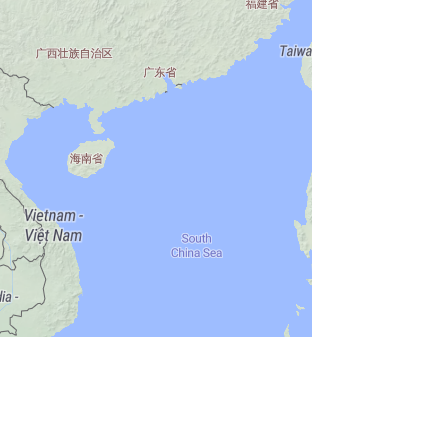
 OpenMapTiles
© OpenStreetMap contributors