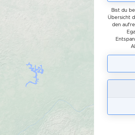
Bist du b
Übersicht d
den aufre
Ega
Entspann
A