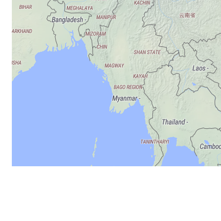
MapLibre
|
©
300 km