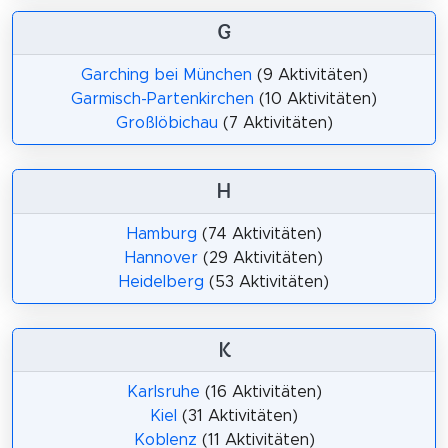
G
Garching bei München
(9 Aktivitäten)
Garmisch-Partenkirchen
(10 Aktivitäten)
Großlöbichau
(7 Aktivitäten)
H
Hamburg
(74 Aktivitäten)
Hannover
(29 Aktivitäten)
Heidelberg
(53 Aktivitäten)
K
Karlsruhe
(16 Aktivitäten)
Kiel
(31 Aktivitäten)
Koblenz
(11 Aktivitäten)