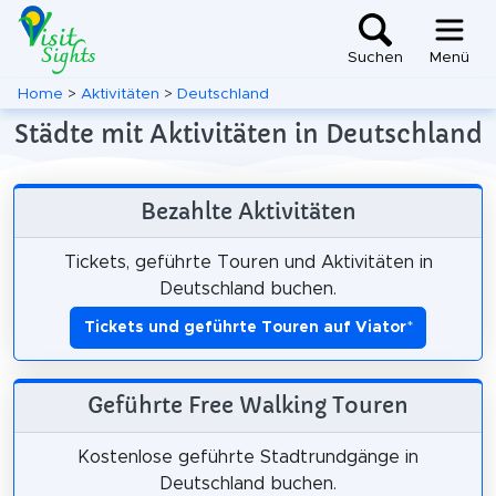
Suchen
Menü
Home
>
Aktivitäten
>
Deutschland
Städte mit Aktivitäten in Deutschland
Bezahlte Aktivitäten
Tickets, geführte Touren und Aktivitäten in
Deutschland buchen.
Tickets und geführte Touren auf Viator
*
Geführte Free Walking Touren
Kostenlose geführte Stadtrundgänge in
Deutschland buchen.